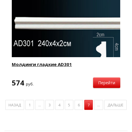
Молдинги гладкие AD301
574
Перейти
руб.
НАЗАД
1
...
3
4
5
6
7
...
ДАЛЬШЕ