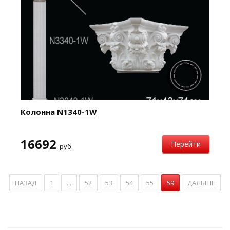
Колонна N1340-1W
16692
Перейти
руб.
НАЗАД
1
...
52
53
54
55
59
ДАЛЬШЕ