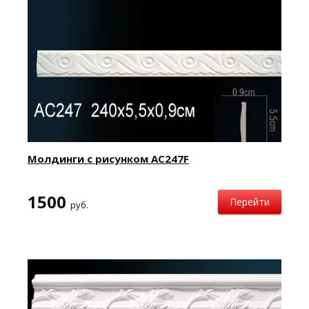
Молдинги с рисунком AC247F
1500
Перейти
руб.