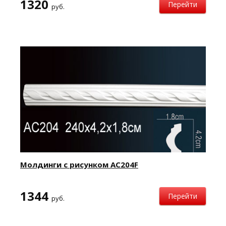
1320
Перейти
руб.
Молдинги с рисунком AC204F
1344
Перейти
руб.