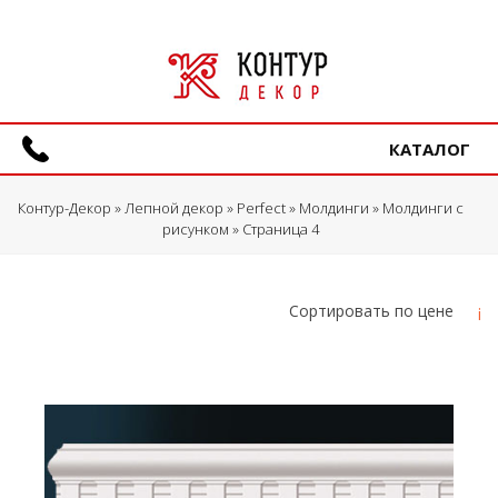
КАТАЛОГ
Контур-Декор
»
Лепной декор
»
Perfect
»
Молдинги
»
Молдинги с
рисунком
» Страница 4
Cортировать по цене