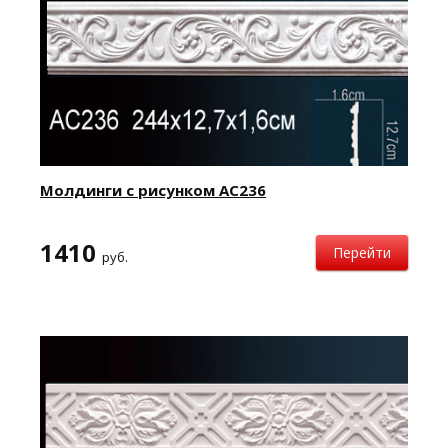
Молдинги с рисунком AC236
1410
Перейти
руб.