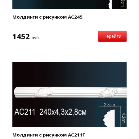
Молдинги с рисунком AC245
1452
Перейти
руб.
Молдинги с рисунком AC211F