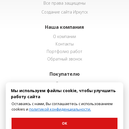
Все права защищены
Создание сайта Иркутск
Наша компания
О компании
Контакты
Портфолио работ
Обратный звонок
Покупателю
Доставка
Мы используем файлы cookie, чтобы улучшить
Способы оплаты
работу сайта
Оставаясь с нами, Вы соглашаетесь с использованием
Наш каталог
cookies и
политикой конфиденциальности.
Декоративные покрытия
Интерьерная краска
OK