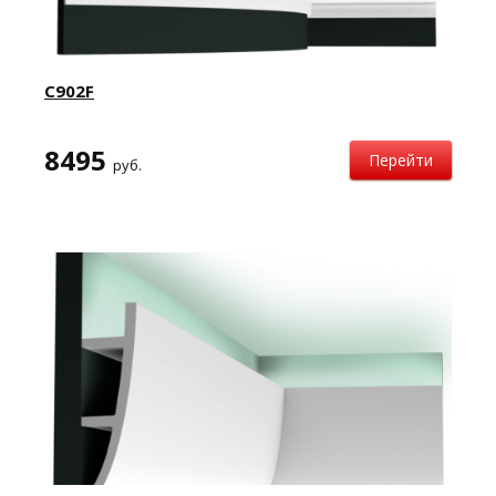
C902F
8495
Перейти
руб.