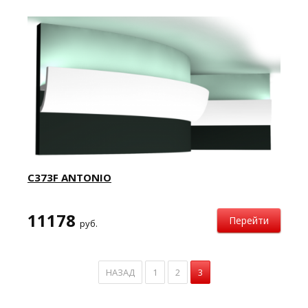
C373F ANTONIO
11178
Перейти
руб.
НАЗАД
1
2
3