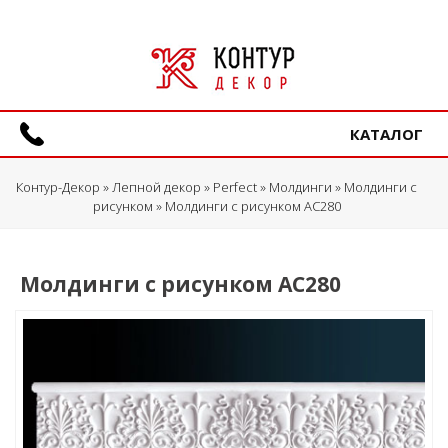
КАТАЛОГ
Контур-Декор
»
Лепной декор
»
Perfect
»
Молдинги
»
Молдинги с
рисунком
» Молдинги с рисунком AC280
Молдинги с рисунком AC280