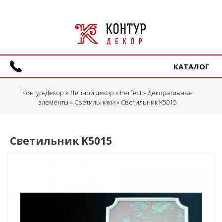
КАТАЛОГ
Контур-Декор
»
Лепной декор
»
Perfect
»
Декоративные
элементы
»
Светильники
» Светильник K5015
Светильник K5015