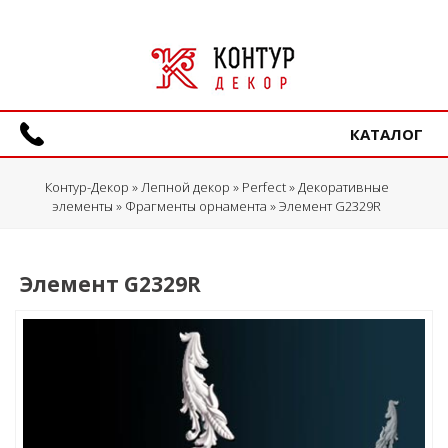
КАТАЛОГ
Контур-Декор
»
Лепной декор
»
Perfect
»
Декоративные
элементы
»
Фрагменты орнамента
» Элемент G2329R
Элемент G2329R