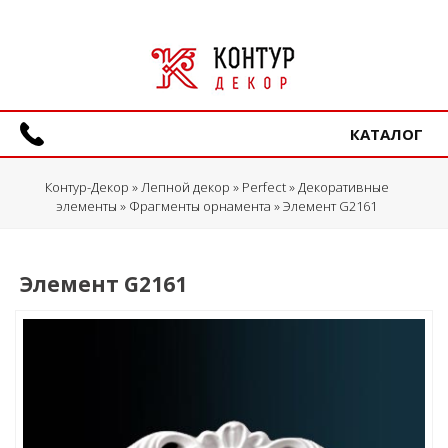
КАТАЛОГ
Контур-Декор
»
Лепной декор
»
Perfect
»
Декоративные
элементы
»
Фрагменты орнамента
» Элемент G2161
Элемент G2161