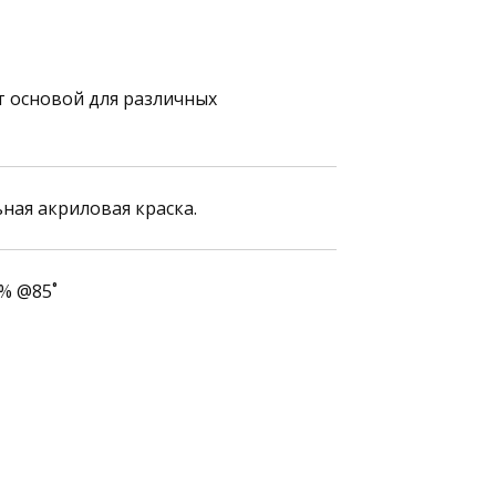
т основой для различных
ная акриловая краска.
2% @85˚