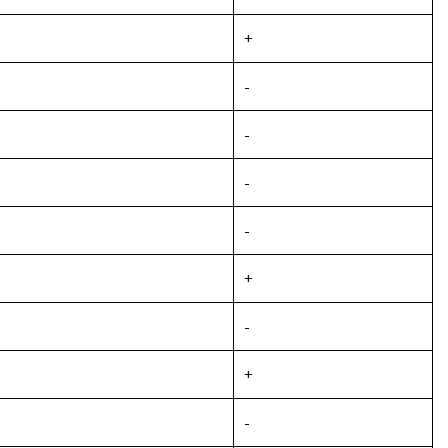
+
-
-
-
-
+
-
+
-