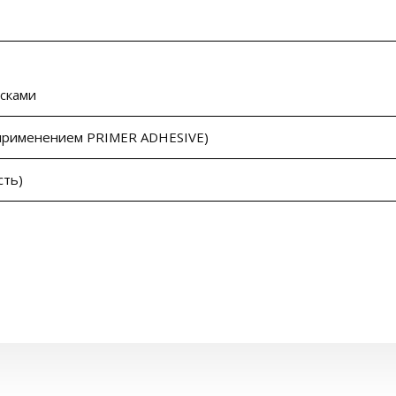
сками
 применением PRIMER ADHESIVE)
сть)